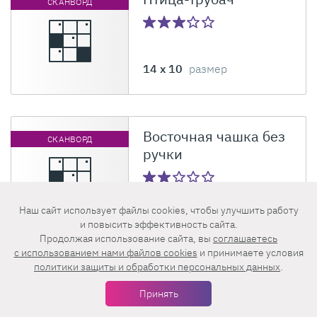
СКАНВОРД
14 x 10
размер
Восточная чашка без
СКАНВОРД
ручки
14 x 10
размер
Наш сайт использует файлы cookies, чтобы улучшить работу
и повысить эффективность сайта.
Продолжая использование сайта, вы
соглашаетесь
c использованием нами файлов cookies
и принимаете условия
политики защиты и обработки персональных данных
.
Мастер дорогих
СКАНВОРД
скрипок
Принять