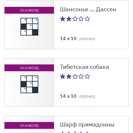
Шансонье ... Дассен
СКАНВОРД
14 x 10
размер
Тибетская собака
СКАНВОРД
14 x 10
размер
Шарф примадонны
СКАНВОРД