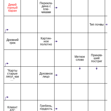
Перекла-
Дикий
дина с
горный
пле-
баран
чиками
Тип почвы
Картин-
Древний
ное
грек
полотно
Приняв-
Меткое
ший
слово
постриг
"Карты
старые
Духовное
лягут, как
лицо
…"
Гребень,
Клиент
гордость
АТС