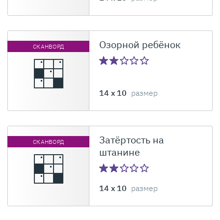
Озорной ребёнок
СКАНВОРД
14 x 10
размер
Затёртость на
СКАНВОРД
штанине
14 x 10
размер