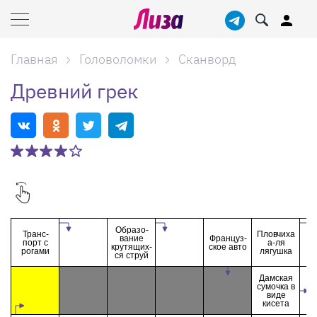
Главная
Головоломки
Сканворд
Древний грек
Образо-
Транс-
Пловчиха
вание
Француз-
порт с
а-ля
крутящих-
ское авто
рогами
лягушка
ся струй
Дамская
сумочка в
виде
кисета