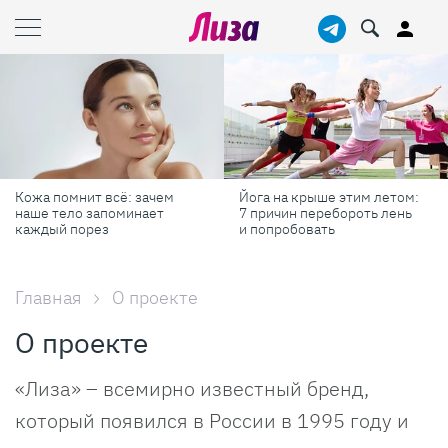
нит всё: зачем
Йога на крыше этим летом:
Готовь к
о запоминает
7 причин перебороть лень
професс
порез
и попробовать
секретов
готовить
Главная
О проекте
О проекте
«Лиза» – всемирно известный бренд,
который появился в России в 1995 году и