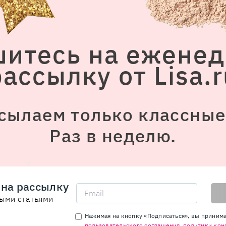
итесь на ежене
рассылку от Lisa.r
сылаем только классные 
Раз в неделю.
на рассылку
ыми статьями
Нажимая на кнопку «Подписаться», вы приним
пользовательского соглашения
,
политики кон