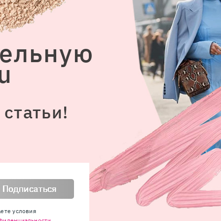
дельную
u
статьи!
Подписаться
аете условия
фиденциальности