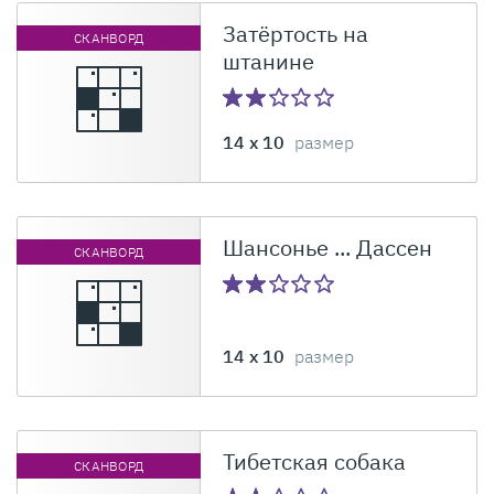
Затёртость на
СКАНВОРД
штанине
14 x 10
размер
Шансонье ... Дассен
СКАНВОРД
14 x 10
размер
Тибетская собака
СКАНВОРД