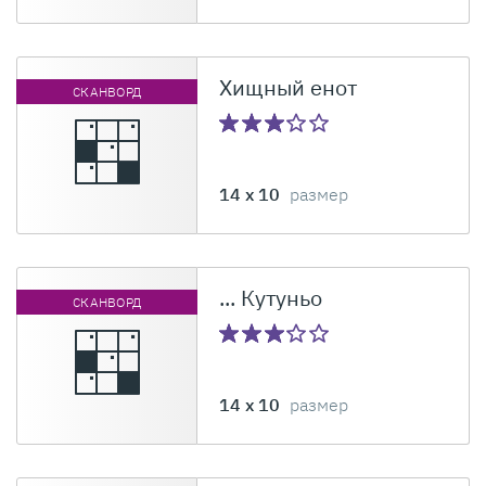
Хищный енот
СКАНВОРД
14 x 10
размер
... Кутуньо
СКАНВОРД
14 x 10
размер