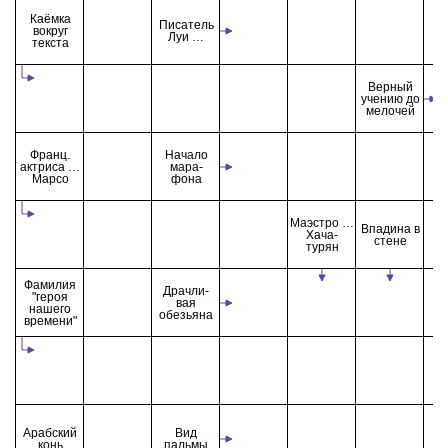
Каёмка
Писатель
вокруг
Луи …
текста
Верный
учению до
мелочей
Франц.
Начало
актриса …
мара-
Марсо
фона
Маэстро …
Впадина в
Хача-
стене
турян
Фамилия
Драчли-
"героя
вая
нашего
обезьяна
времени"
Арабский
Вид
конь
пальмы