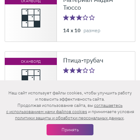
СКАНВОРД
Тюссо
14 x 10
размер
Птица-трубач
СКАНВОРД
14 x 10
размер
Наш сайт использует файлы cookies, чтобы улучшить работу
и повысить эффективность сайта.
Продолжая использование сайта, вы
соглашаетесь
c использованием нами файлов cookies
и принимаете условия
политики защиты и обработки персональных данных
.
Восточная чашка без
СКАНВОРД
ручки
Принять