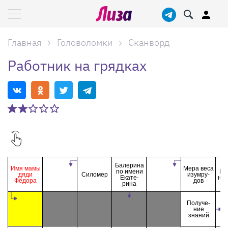
Главная
Головоломки
Сканворд
Работник на грядках
Балерина
Имя мамы
Мера веса
по имени
Ра
дяди
Силомер
изумру-
Екате-
на 
Фёдора
дов
рина
Получе-
ние
знаний