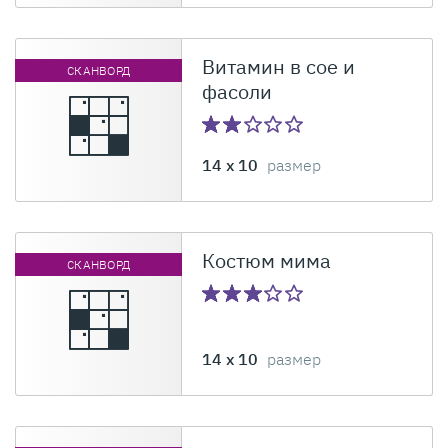
Витамин в сое и
СКАНВОРД
фасоли
14 x 10
размер
Костюм мима
СКАНВОРД
14 x 10
размер