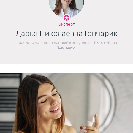
Эксперт
Дарья Николаевна Гончарик
врач-косметолог, главный консультант бьюти-бара
"ДаЛадно"