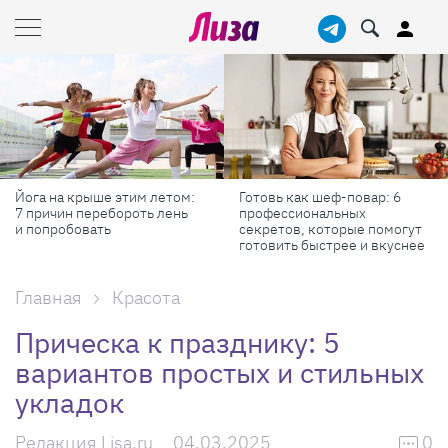
Готовь как шеф-повар: 6
Масштабные приключения:
профессиональных
самые красивые фестивали
секретов, которые помогут
России в августе
готовить быстрее и вкуснее
Главная
Красота
Прическа к празднику: 5
вариантов простых и стильных
укладок
Редакция Lisa.ru
04.03.2025
0