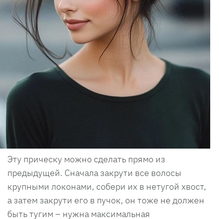
Эту прическу можно сделать прямо из
предыдущей. Сначала закрути все волосы
крупными локонами, собери их в нетугой хвост,
а затем закрути его в пучок, он тоже не должен
быть тугим – нужна максимальная