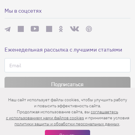
Мы в соцсетях
Еженедельная рассылка с лучшими статьями
Нажимая на кнопку «Подписаться», вы принимаете условия
Наш сайт использует файлы cookies, чтобы улучшить работу
пользовательского соглашения
,
политики конфиденциальности
и
и повысить эффективность сайта.
правила рассылок
.
Продолжая использование сайта, вы
соглашаетесь
c использованием нами файлов cookies
и принимаете условия
политики защиты и обработки персональных данных
.
Нашли ошибку? Выделите ее и нажмите