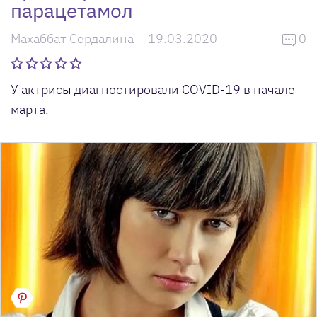
парацетамол
Махаббат Сердалина
19.03.2020
0
У актрисы диагностировали COVID-19 в начале
марта.