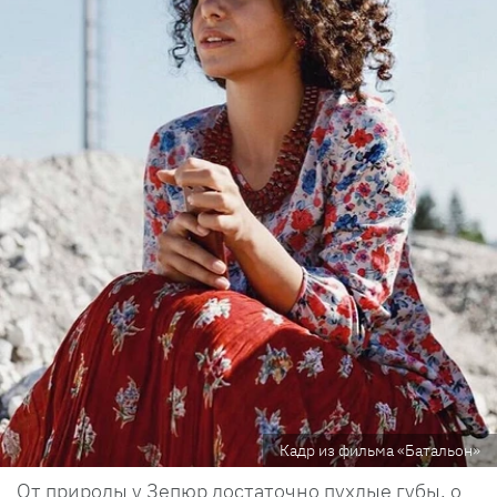
Кадр из фильма «Батальон»
От природы у Зепюр достаточно пухлые губы, о