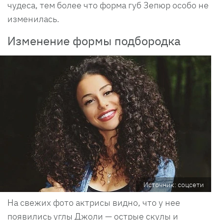
чудеса, тем более что форма губ Зепюр особо не
изменилась.
Изменение формы подбородка
Источник: соцсети
На свежих фото актрисы видно, что у нее
появились углы Джоли — острые скулы и