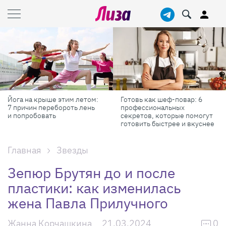
Готовь как шеф-повар: 6
Масштабные приключения:
профессиональных
самые красивые фестивали
секретов, которые помогут
России в августе
готовить быстрее и вкуснее
Главная
Звезды
Зепюр Брутян до и после
пластики: как изменилась
жена Павла Прилучного
Жанна Корчашкина
21.03.2024
0