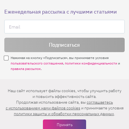
Еженедельная рассылка с лучшими статьями
Нажимая на кнопку «Подписаться», вы принимаете условия
пользовательского соглашения
,
политики конфиденциальности
и
правила рассылок
.
Нашли ошибку? Выделите ее и нажмите
Наш сайт использует файлы cookies, чтобы улучшить работу
Ctrl+Enter
и повысить эффективность сайта.
Продолжая использование сайта, вы
соглашаетесь
© 2026 АО «БКМ», ОГРН 1027739494584, ИНН 7705056238
c использованием нами файлов cookies
и принимаете условия
127018, Москва, ул. Полковая, д. 3, стр. 4, помещение I, комн. 23
политики защиты и обработки персональных данных
.
16+
Дизайн сайта —
Студия Евгения и Ольги Апрель
Принять
Иконки в меню —
flaticon