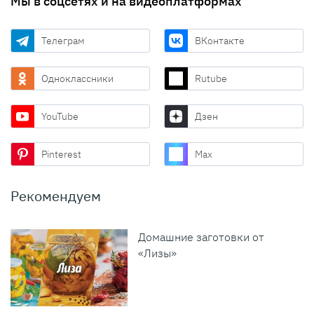
Мы в соцсетях и на видеоплатформах
Телеграм
ВКонтакте
Одноклассники
Rutube
YouTube
Дзен
Pinterest
Max
Рекомендуем
Домашние заготовки от
«Лизы»