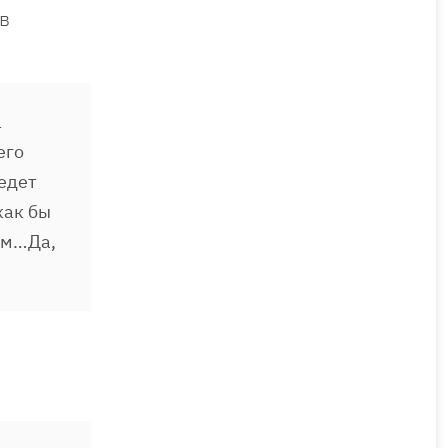
 в
а
его
ведет
как бы
ним…Да,