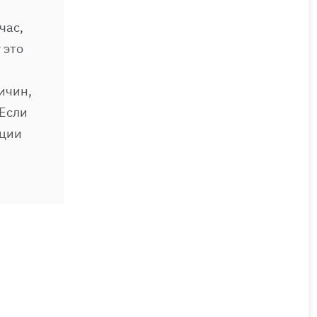
час,
 это
ичин,
 Если
ации