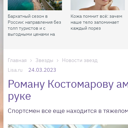
Бархатный сезон в
Кожа помнит всё: зачем
России: направления без
наше тело запоминает
толп туристов и с
каждый порез
выгодными ценами на
жилье
Главная
Звезды
Новости звезд
Lisa.ru
24.03.2023
Роману Костомарову а
руке
Спортсмен все еще находится в тяжелом