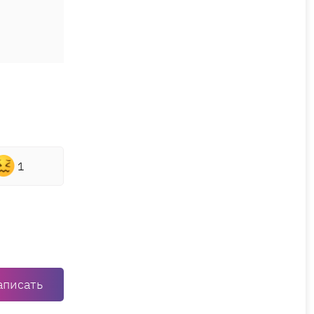
1
аписать