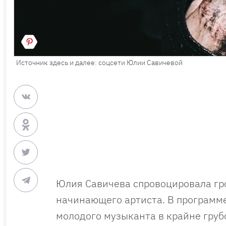
Источник здесь и далее: соцсети Юлии Савичевой
Юлия Савичева спровоцировала гр
начинающего артиста. В программ
молодого музыканта в крайне груб