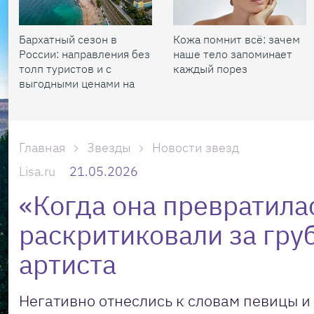
Бархатный сезон в
Кожа помнит всё: зачем
России: направления без
наше тело запоминает
толп туристов и с
каждый порез
выгодными ценами на
жилье
Главная
Звезды
Новости звезд
Lisa.ru
21.05.2026
«Когда она превратила
раскритиковали за гру
артиста
Негативно отнеслись к словам певицы и 