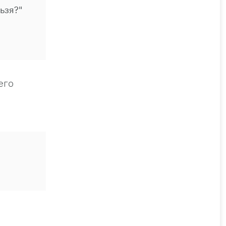
ьзя?"
его