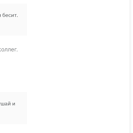
 бесит.
оллег.
ушай и