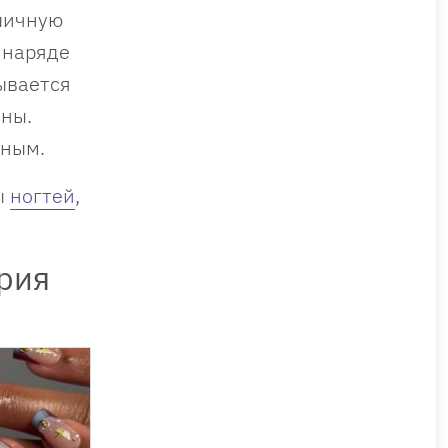
 личную
 наряде
ывается
ины.
чным.
ы
ногтей
,
рия