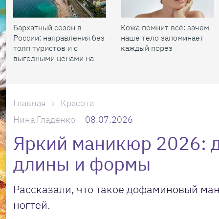
Бархатный сезон в
Кожа помнит всё: зачем
России: направления без
наше тело запоминает
толп туристов и с
каждый порез
выгодными ценами на
жилье
Главная
Красота
Нина Гладенко
08.07.2026
Яркий маникюр 2026: д
длины и формы
Рассказали, что такое дофаминовый ма
ногтей.