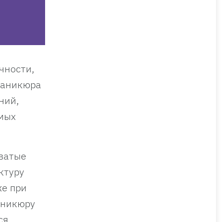
чности,
маникюра
ний,
ямых
оватые
ктуру
же при
аникюру
ся