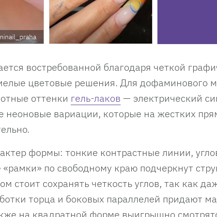
minail_praha
ается востребованной благодаря четкой графи
мелые цветовые решения. Для дофаминового 
лотные оттенки
гель-лаков
— электрический си
е неоновые вариации, которые на жестких пр
ельно.
актер формы: тонкие контрастные линии, угл
 «рамки» по свободному краю подчеркнут стру
ом стоит сохранять четкость углов, так как да
аботки торца и боковых параллелей придают м
Также на квадратной форме выигрышно смотрят