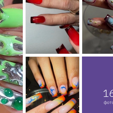
1
фот