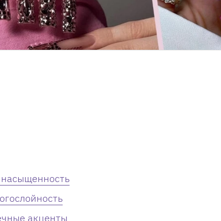
и насыщенность
ногослойность
ечные акценты