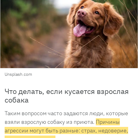
Unsplash.com
Что делать, если кусается взрослая
собака
Таким вопросом часто задаются люди, которые
взяли взрослую собаку из приюта.
Причины
агрессии могут быть разные: страх, недоверие,