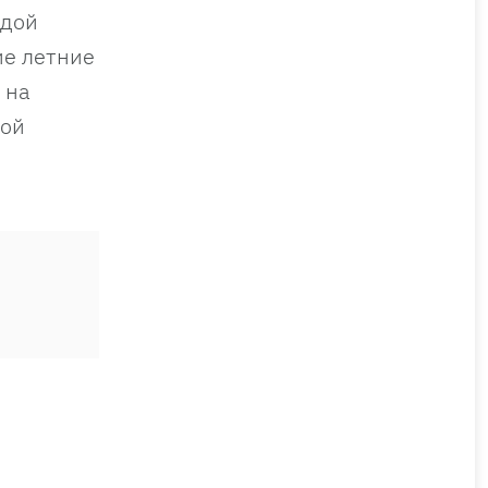
одой
ие летние
 на
той