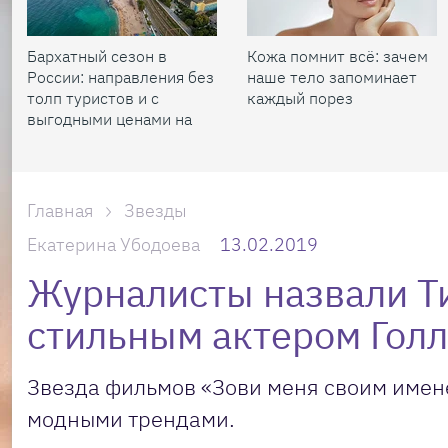
Бархатный сезон в
Кожа помнит всё: зачем
России: направления без
наше тело запоминает
толп туристов и с
каждый порез
выгодными ценами на
жилье
Главная
Звезды
Екатерина Убодоева
13.02.2019
Журналисты назвали 
стильным актером Гол
Звезда фильмов «Зови меня своим имен
модными трендами.