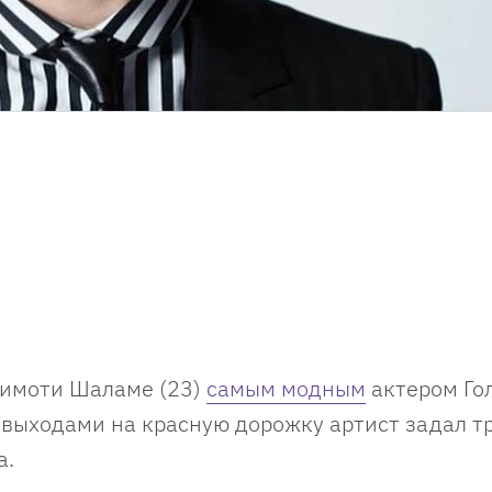
Тимоти Шаламе (23)
самым модным
актером Го
выходами на красную дорожку артист задал т
а.