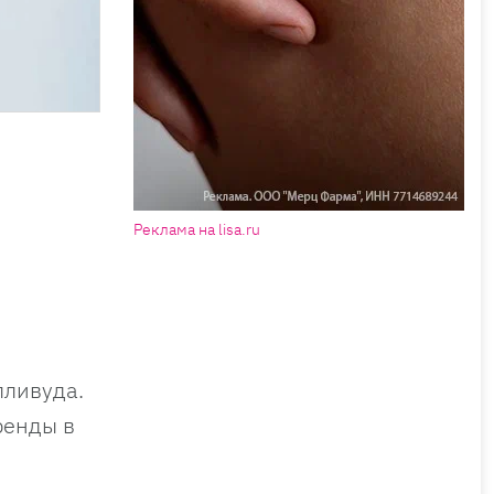
Реклама на lisa.ru
лливуда.
ренды в