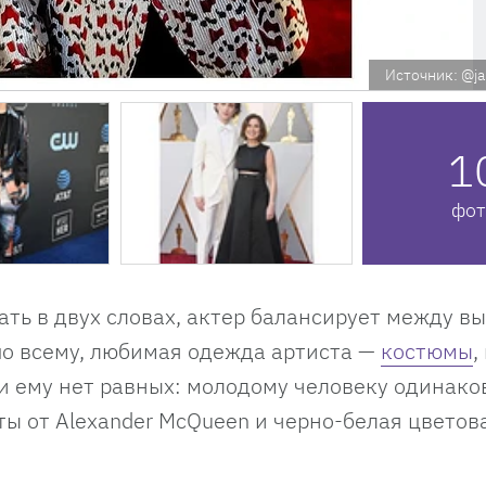
Источник: @j
1
фот
ть в двух словах, актер балансирует между 
по всему, любимая одежда артиста —
костюмы
,
и ему нет равных: молодому человеку одинако
ы от Alexander McQueen и черно-белая цветов