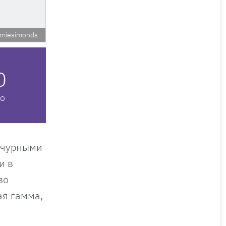
amiesimonds
0
о
вычурными
 и в
во
ая гамма,