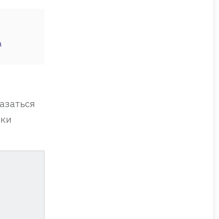
а
.
азаться
ски