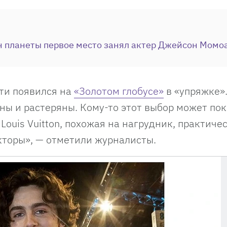
н планеты первое место занял актер Джейсон Момо
оти появился на
«Золотом глобусе»
в «упряжке»
ы и растеряны. Кому-то этот выбор может пок
ouis Vuitton, похожая на нагрудник, практиче
кторы», — отметили журналисты.