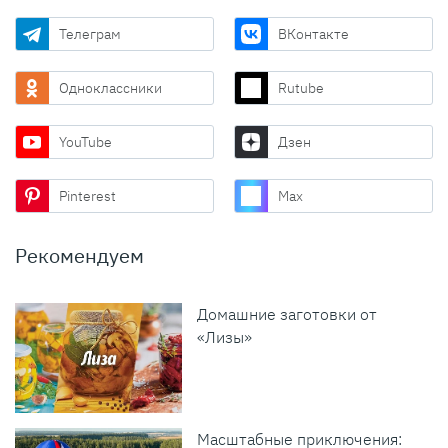
Телеграм
ВКонтакте
Одноклассники
Rutube
YouTube
Дзен
Pinterest
Max
Рекомендуем
Домашние заготовки от
«Лизы»
Масштабные приключения: