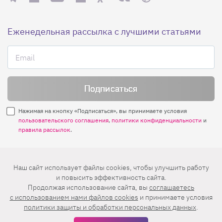
Еженедельная рассылка с лучшими статьями
Нажимая на кнопку «Подписаться», вы принимаете условия
пользовательского соглашения
,
политики конфиденциальности
и
правила рассылок
.
Нашли ошибку? Выделите ее и нажмите
Наш сайт использует файлы cookies, чтобы улучшить работу
Ctrl+Enter
и повысить эффективность сайта.
Продолжая использование сайта, вы
соглашаетесь
© 2026 АО «БКМ», ОГРН 1027739494584, ИНН 7705056238
c использованием нами файлов cookies
и принимаете условия
127018, Москва, ул. Полковая, д. 3, стр. 4, помещение I, комн. 23
политики защиты и обработки персональных данных
.
16+
Дизайн сайта —
Студия Евгения и Ольги Апрель