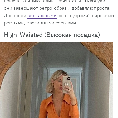
показать линию талии. Обязательны каблуки —
они завершают ретро-образ и добавляют роста.
Дополняй
винтажными
аксессуарами: широкими
ремнями, массивными серьгами.
High-Waisted (Высокая посадка)