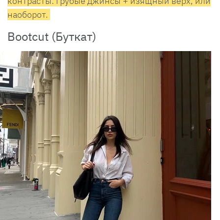
контрасты: грубые джинсы + изящный верх, или
наоборот.
Bootcut (Буткат)