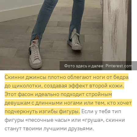
Фото здесь и далее: Pinterest.com
Скинни джинсы плотно облегают ноги от бедра
до щиколотки, создавая эффект второй кожи.
Этот фасон идеально подходит стройным
девушкам с длинными ногами или тем, кто хочет
подчеркнуть изгибы фигуры.
Если у тебя тип
фигуры «песочные часы» или «груша», скинни
станут твоими лучшими друзьями.