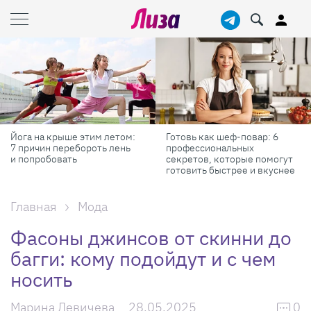
Готовь как шеф-повар: 6
Масштабные приключения:
профессиональных
самые красивые фестивали
секретов, которые помогут
России в августе
готовить быстрее и вкуснее
Главная
Мода
Фасоны джинсов от скинни до
багги: кому подойдут и с чем
носить
Марина Левичева
28.05.2025
0