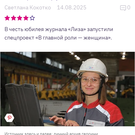
Светлана Кокотко
14.08.2025
0
В честь юбилея журнала «Лиза» запустили
спецпроект «В главной роли — женщина».
Источник здесь и далее: личный архив героини