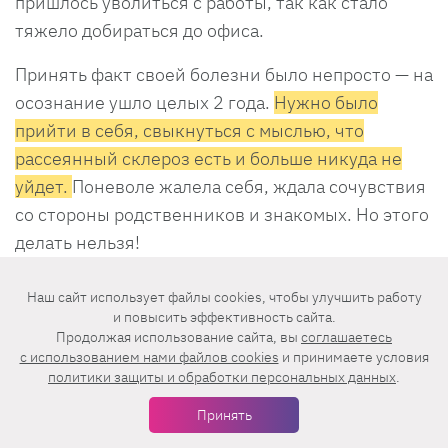
пришлось уволиться с работы, так как стало
тяжело добираться до офиса.
Принять факт своей болезни было непросто — на
осознание ушло целых 2 года.
Нужно было
прийти в себя, свыкнуться с мыслью, что
рассеянный склероз есть и больше никуда не
уйдет.
Поневоле жалела себя, ждала сочувствия
со стороны родственников и знакомых. Но этого
делать нельзя!
После подтверждения диагноза важно было как
Наш сайт использует файлы cookies, чтобы улучшить работу
можно раньше начать лечение. Но на подбор
и повысить эффективность сайта.
Продолжая использование сайта, вы
соглашаетесь
терапии ушло много времени: первые
c использованием нами файлов cookies
и принимаете условия
комбинации мы пробовали еще в 2010 году, а
политики защиты и обработки персональных данных
.
итоговый выбор смогли сделать только в конце
Принять
2014-го. Сейчас у меня таблетированная форма