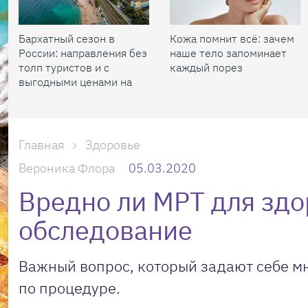
Бархатный сезон в
Кожа помнит всё: зачем
России: направления без
наше тело запоминает
толп туристов и с
каждый порез
выгодными ценами на
жилье
Главная
Здоровье
Вероника Флора
05.03.2020
Вредно ли МРТ для здо
обследование
Важный вопрос, который задают себе мн
по процедуре.