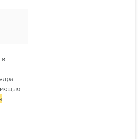
 в
 ядра
помощью
я