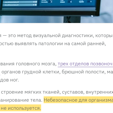
 — это метод визуальной диагностики, которы
остью выявлять патологии на самой ранней,
вания головного мозга,
трех отделов позвоно
,
органов грудной клетки, брюшной полости, м
дов ног.
строение мягких тканей, суставов, внутренних
канирование тела.
Н
ебезопасное для организм
не используется.