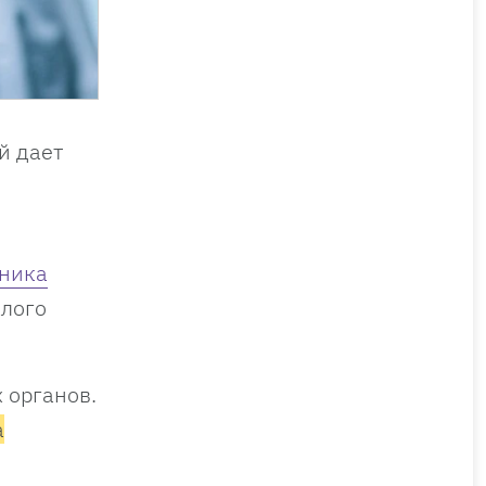
й дает
чника
алого
 органов.
а