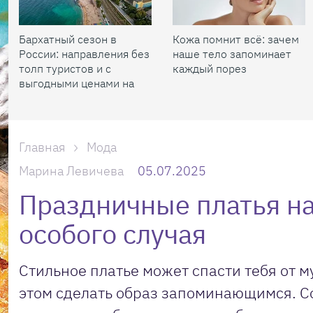
Бархатный сезон в
Кожа помнит всё: зачем
России: направления без
наше тело запоминает
толп туристов и с
каждый порез
выгодными ценами на
жилье
Главная
Мода
Марина Левичева
05.07.2025
Праздничные платья на
особого случая
Стильное платье может спасти тебя от м
этом сделать образ запоминающимся. 