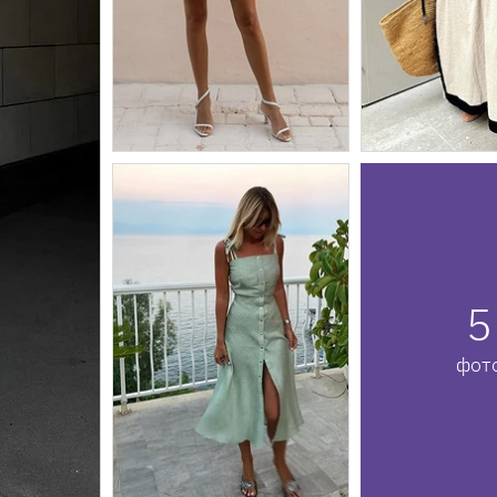
5
фот