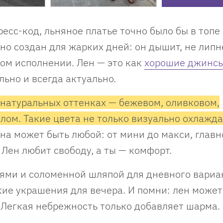
есс-код, льняное платье точно было бы в топе
но создан для жарких дней: он дышит, не липн
ом исполнении. Лен — это как
хорошие джинс
льно и всегда актуально.
 натуральных оттенках — бежевом, оливковом,
лом. Такие цвета не только визуально охлажда
а может быть любой: от мини до макси, главн
Лен любит свободу, а ты — комфорт.
ями и соломенной шляпой для дневного вариан
кие украшения для вечера. И помни: лен может
. Легкая небрежность только добавляет шарма.