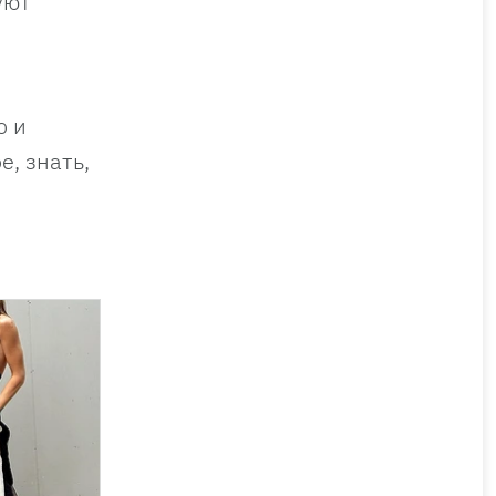
уют
о и
е, знать,