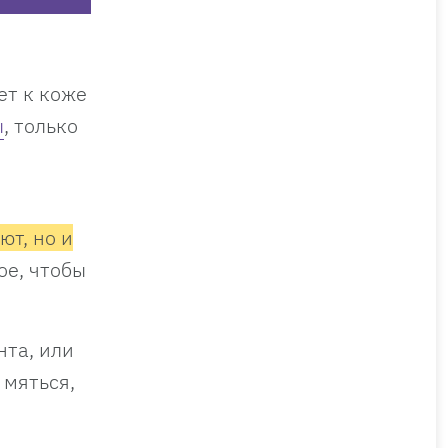
ет к коже
ы
, только
ют, но и
ое, чтобы
та, или
 мяться,