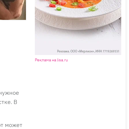
Реклама на lisa.ru
 нужное
тке. В
рт может