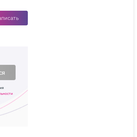
аписать
ся
ия
льности