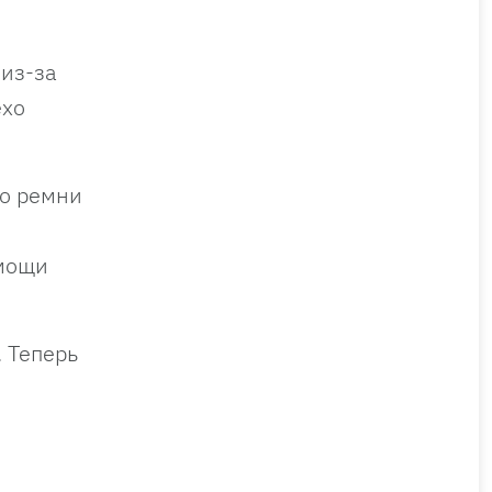
 из-за
ехо
то ремни
омощи
 Теперь