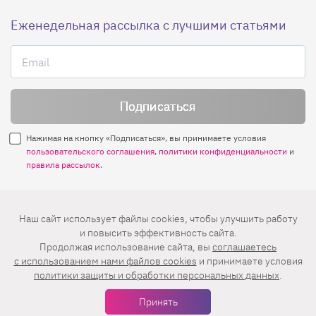
Еженедельная рассылка с лучшими статьями
Нажимая на кнопку «Подписаться», вы принимаете условия
пользовательского соглашения
,
политики конфиденциальности
и
правила рассылок
.
Нашли ошибку? Выделите ее и нажмите
Наш сайт использует файлы cookies, чтобы улучшить работу
Ctrl+Enter
и повысить эффективность сайта.
Продолжая использование сайта, вы
соглашаетесь
© 2026 АО «БКМ», ОГРН 1027739494584, ИНН 7705056238
c использованием нами файлов cookies
и принимаете условия
127018, Москва, ул. Полковая, д. 3, стр. 4, помещение I, комн. 23
политики защиты и обработки персональных данных
.
16+
Дизайн сайта —
Студия Евгения и Ольги Апрель
Принять
Иконки в меню —
flaticon