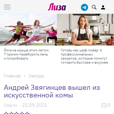
ом:
Готовь как шеф-повар: 6
Масштабные приключени
нь
профессиональных
самые красивые фестив
секретов, которые помогут
России в августе
готовить быстрее и вкуснее
Главная
Звезды
Андрей Звягинцев вышел из
искусственной комы
Lisa.ru
22.09.2021
0