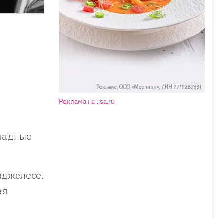
Реклама на lisa.ru
ападные
нджелесе.
ая