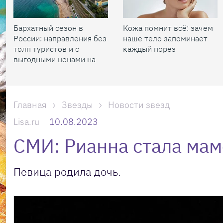
Бархатный сезон в
Кожа помнит всё: зачем
России: направления без
наше тело запоминает
толп туристов и с
каждый порез
выгодными ценами на
жилье
Главная
Звезды
Новости звезд
Lisa.ru
10.08.2023
СМИ: Рианна стала мам
Певица родила дочь.