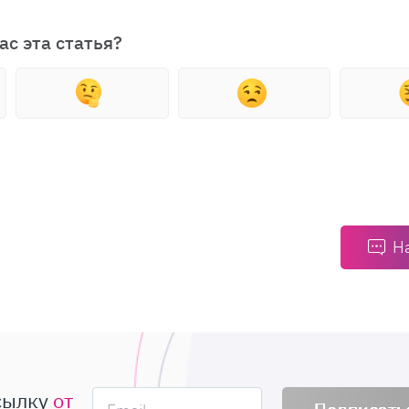
ас эта статья?
Н
сылку
от