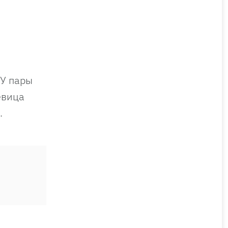
 У пары
евица
.