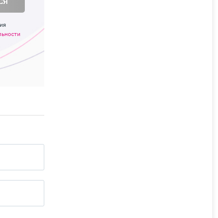
ся
ия
льности