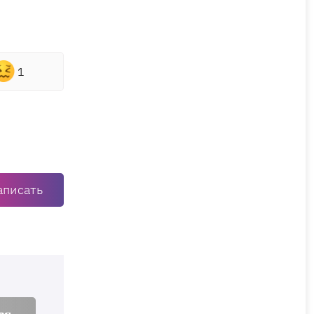
1
аписать