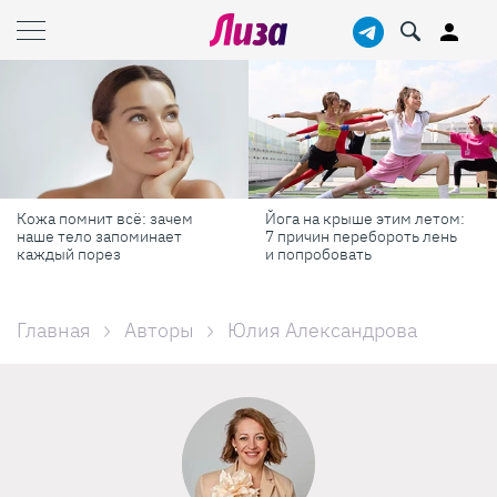
Йога на крыше этим летом:
Готовь как шеф-повар: 6
7 причин перебороть лень
профессиональных
и попробовать
секретов, которые помогут
готовить быстрее и вкуснее
Главная
Авторы
Юлия Александрова