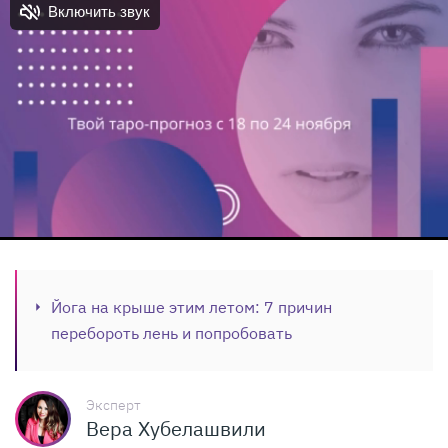
Йога на крыше этим летом: 7 причин
перебороть лень и попробовать
Эксперт
Вера Хубелашвили