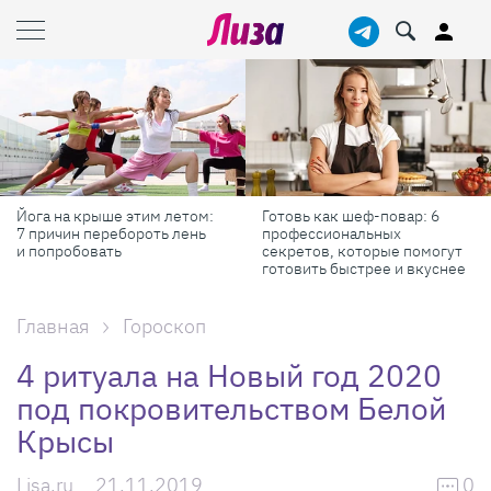
Готовь как шеф-повар: 6
Масштабные приключения:
профессиональных
самые красивые фестивали
секретов, которые помогут
России в августе
готовить быстрее и вкуснее
Главная
Гороскоп
4 ритуала на Новый год 2020
под покровительством Белой
Крысы
Lisa.ru
21.11.2019
0