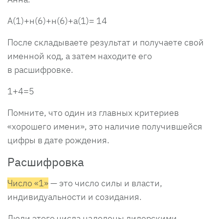
А(1)+н(6)+н(6)+а(1)= 14
После складываете результат и получаете свой
именной код, а затем находите его
в расшифровке.
1+4=5
Помните, что один из главных критериев
«хорошего имени», это наличие получившейся
цифры в дате рождения.
Расшифровка
Число «1»
— это число силы и власти,
индивидуальности и созидания.
Люди этого числа наделены лидерскими