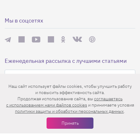
Мы в соцсетях
Еженедельная рассылка с лучшими статьями
Наш сайт использует файлы cookies, чтобы улучшить работу
и повысить эффективность сайта.
Продолжая использование сайта, вы
соглашаетесь
c использованием нами файлов cookies
и принимаете условия
политики защиты и обработки персональных данных
.
Нажимая на кнопку «Подписаться», вы принимаете условия
пользовательского соглашения
,
политики конфиденциальности
и
Принять
правила рассылок
.