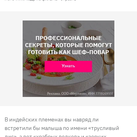
В индейских племенах вы навряд ли
встретили бы малыша по имени «трусливый
лис», а вот «храбрых волков» и «зорких