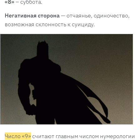
«8»
– суббота.
Негативная сторона
— отчаянье, одиночество,
возможная склонность к суициду.
Число «9»
считают главным числом нумерологии