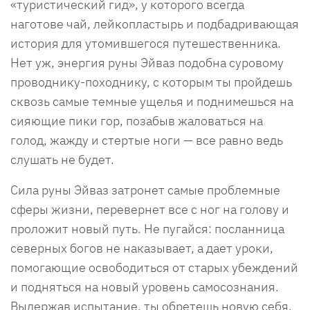
«туристический гид», у которого всегда
наготове чай, лейкопластырь и подбадривающая
история для утомившегося путешественника.
Нет уж, энергия руны Эйваз подобна суровому
проводнику-походнику, с которым ты пройдешь
сквозь самые темные ущелья и поднимешься на
сияющие пики гор, позабыв жаловаться на
голод, жажду и стертые ноги — все равно ведь
слушать не будет.
Сила руны Эйваз затронет самые проблемные
сферы жизни, перевернет все с ног на голову и
проложит новый путь. Не пугайся: посланница
северных богов не наказывает, а дает уроки,
помогающие освободиться от старых убеждений
и подняться на новый уровень самосознания.
Выдержав испытание, ты обретешь новую себя.