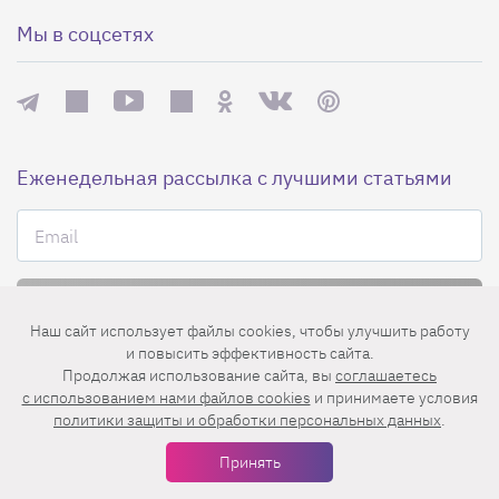
Мы в соцсетях
Еженедельная рассылка с лучшими статьями
Наш сайт использует файлы cookies, чтобы улучшить работу
и повысить эффективность сайта.
Нажимая на кнопку «Подписаться», вы принимаете условия
Продолжая использование сайта, вы
соглашаетесь
пользовательского соглашения
,
политики конфиденциальности
и
c использованием нами файлов cookies
и принимаете условия
правила рассылок
.
политики защиты и обработки персональных данных
.
Принять
Нашли ошибку? Выделите ее и нажмите
Ctrl+Enter