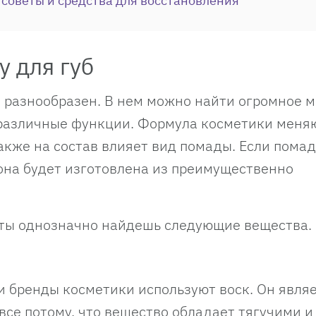
: советы и средства для восстановления
у для губ
д разнообразен. В нем можно найти огромное 
различные функции. Формула косметики меняю
акже на состав влияет вид помады. Если пома
 она будет изготовлена из преимущественно
б ты однозначно найдешь следующие вещества.
и бренды косметики используют воск. Он явля
все потому, что вещество обладает тягучими и