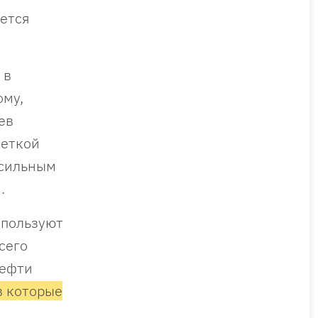
ается
 в
ому,
ев
меткой
 сильным
я.
спользуют
сего
нефти
в которые