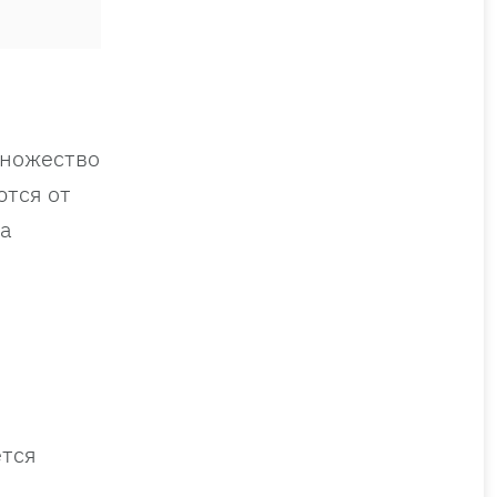
множество
тся от
да
ется