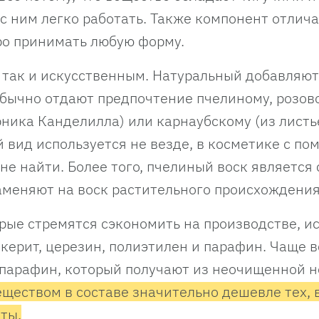
с ним легко работать. Также компонент отлич
ро принимать любую форму.
 так и искусственным. Натуральный добавляют
бычно отдают предпочтение пчелиному, розов
рника Канделилла) или карнаубскому (из листь
 вид используется не везде, в косметике с по
о не найти. Более того, пчелиный воск является
 заменяют на воск растительного происхождени
ые стремятся сэкономить на производстве, и
керит, церезин, полиэтилен и парафин. Чаще в
парафин, который получают из неочищенной 
ществом в составе значительно дешевле тех, 
ты.