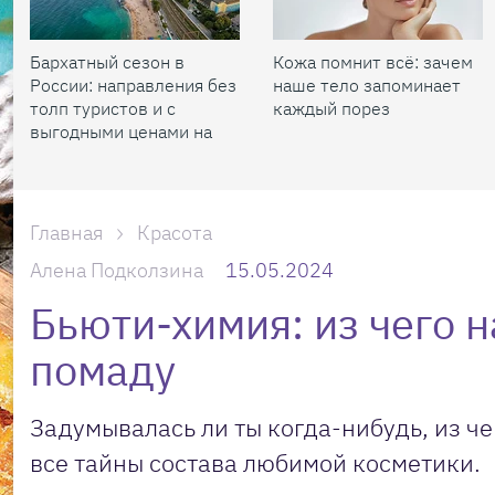
Бархатный сезон в
Кожа помнит всё: зачем
России: направления без
наше тело запоминает
толп туристов и с
каждый порез
выгодными ценами на
жилье
Главная
Красота
Алена Подколзина
15.05.2024
Бьюти-химия: из чего 
помаду
Задумывалась ли ты когда-нибудь, из ч
все тайны состава любимой косметики.