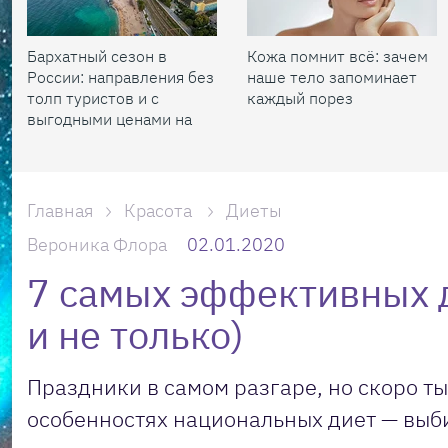
Бархатный сезон в
Кожа помнит всё: зачем
России: направления без
наше тело запоминает
толп туристов и с
каждый порез
выгодными ценами на
жилье
Главная
Красота
Диеты
Вероника Флора
02.01.2020
7 самых эффективных д
и не только)
Праздники в самом разгаре, но скоро т
особенностях национальных диет — выб