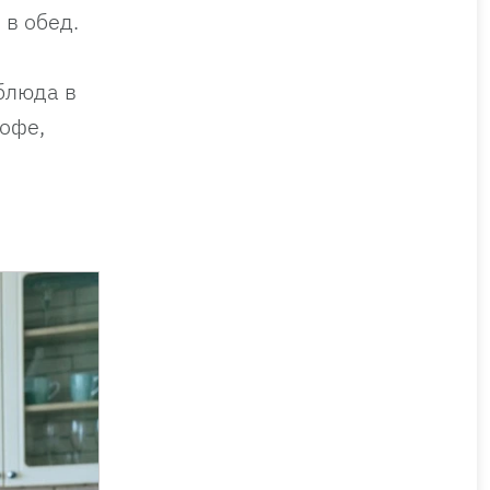
 в обед.
блюда в
кофе,