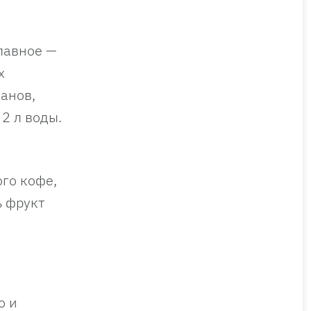
главное —
х
анов,
2 л воды.
го кофе,
ь фрукт
о и