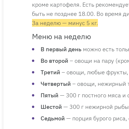
кроме картофеля. Есть рекомендуе
быть не позднее 18.00. Во время д
За неделю — минус 5 кг.
Меню на неделю
В первый день
можно есть тольк
Во второй
– овощи на пару (кро
Третий
– овощи, любые фрукты, 
Четвертый
– овощи, нежирный т
Пятый
— 300 г постного мяса и 
Шестой
— 300 г нежирной рыбы,
Седьмой
— порция бурого риса,