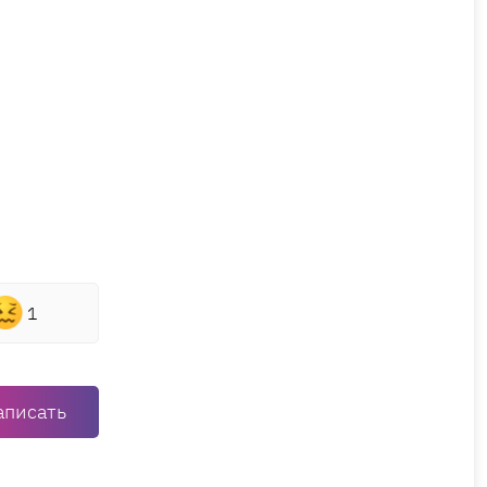
1
аписать