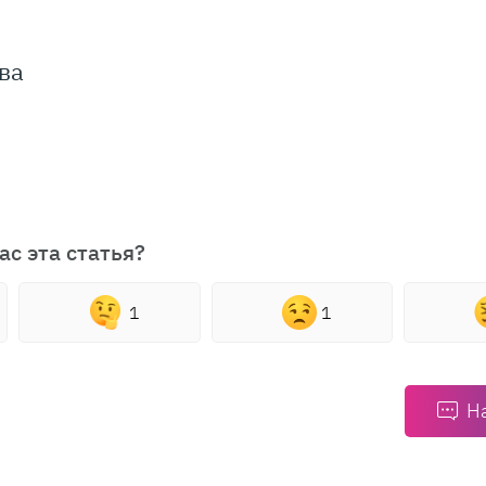
ва
ас эта статья?
1
1
Н