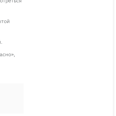
мотреться
ытой
й.
асно»,