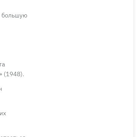
и большую
та
 (1948).
н
их