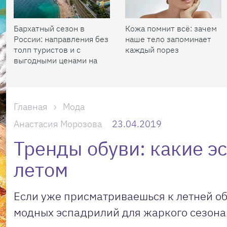
Бархатный сезон в
Кожа помнит всё: зачем
России: направления без
наше тело запоминает
толп туристов и с
каждый порез
выгодными ценами на
жилье
Главная
Мода
Анастасия Морозова
23.04.2019
Тренды обуви: какие э
летом
Если уже присматриваешься к летней о
модных эспадрилий для жаркого сезона