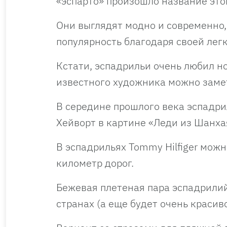
«эспарто» произошло название это
Они выглядят модно и современно,
популярность благодаря своей легк
Кстати, эспадрильи очень любил н
известного художника можно замет
В середине прошлого века эспадри
Хейворт в картине «Леди из Шанхая
В эспадрильях Tommy Hilfiger можн
километр дорог.
Бежевая плетеная пара эспадрилий
странах (а еще будет очень красив