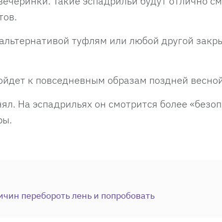
вечеринки. Такие эспадрильи будут отлично с
тов.
 альтернативой туфлям или любой другой закр
одойдет к повседневным образам поздней весно
ял. На эспадрильях он смотрится более «безоп
ры.
ичин перебороть лень и попробовать