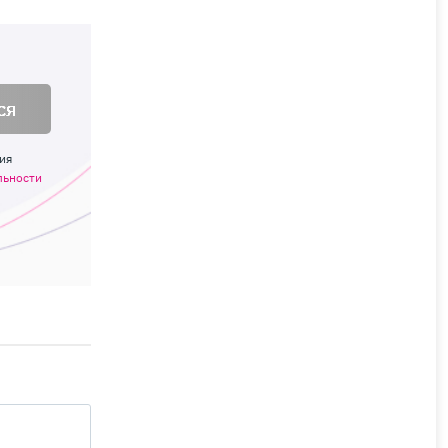
ся
ия
льности