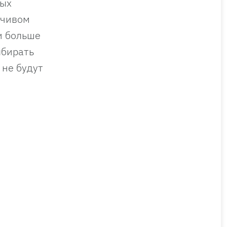
ных
йчивом
и больше
ыбирать
 не будут