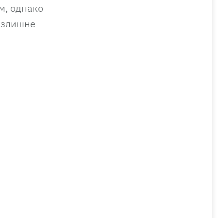
м, однако
 излишне