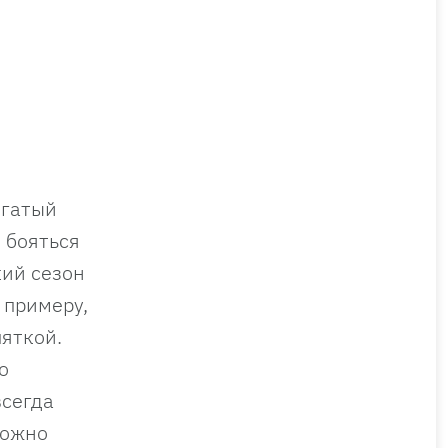
огатый
т бояться
кий сезон
 примеру,
пяткой.
о
всегда
Можно