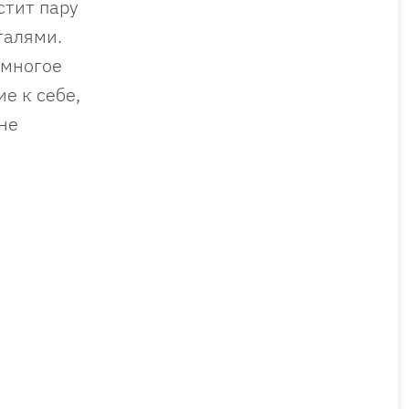
стит пару
талями.
 многое
е к себе,
не