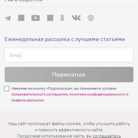
Еженедельная рассылка с лучшими статьями
Нажимая на кнопку «Подписаться», вы принимаете условия
пользовательского соглашения
,
политики конфиденциальности
и
правила рассылок
.
Нашли ошибку? Выделите ее и нажмите
Наш сайт использует файлы cookies, чтобы улучшить работу
Ctrl+Enter
и повысить эффективность сайта.
Продолжая использование сайта, вы
соглашаетесь
© 2026 АО «БКМ», ОГРН 1027739494584, ИНН 7705056238