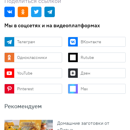
Поделиться ссылкой
Мы в соцсетях и на видеоплатформах
Телеграм
ВКонтакте
Одноклассники
Rutube
YouTube
Дзен
Pinterest
Max
Рекомендуем
Домашние заготовки от
«Лизы»