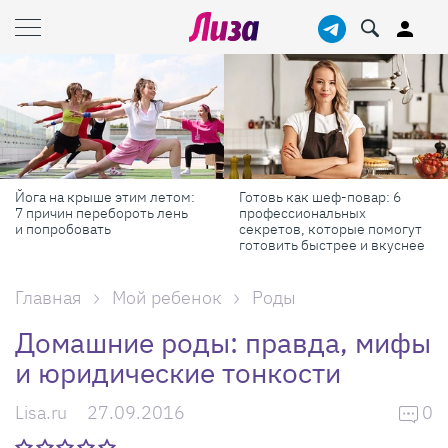
Готовь как шеф-повар: 6
Масштабные приключения:
профессиональных
самые красивые фестивали
секретов, которые помогут
России в августе
готовить быстрее и вкуснее
Главная
Мой ребенок
Роды
Домашние роды: правда, мифы
и юридические тонкости
Lisa.ru
27.09.2016
0