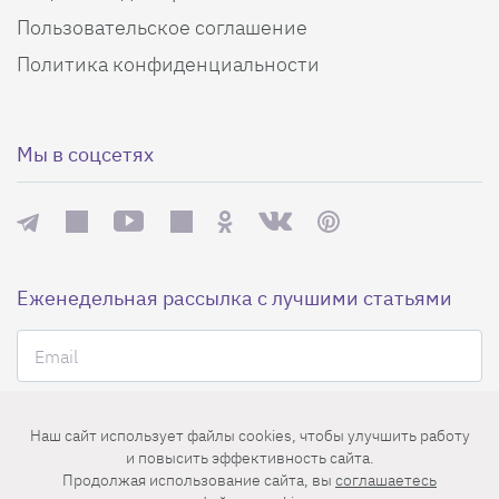
Пользовательское соглашение
Политика конфиденциальности
Мы в соцсетях
Еженедельная рассылка с лучшими статьями
Наш сайт использует файлы cookies, чтобы улучшить работу
и повысить эффективность сайта.
Нажимая на кнопку «Подписаться», вы принимаете условия
Продолжая использование сайта, вы
соглашаетесь
пользовательского соглашения
,
политики конфиденциальности
и