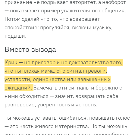
признание не подрывает авторитет, а наоборот
— показывает пример уважительного общения.
Потом сделай что-то, что возвращает
спокойствие: прогуляйся, включи музыку,
подыши.
Вместо вывода
Крик — не приговор и не доказательство того,
что ты плохая мама. Это сигнал тревоги,
усталости, одиночества или завышенных
ожиданий.
Замечать эти сигналы и бережно с
ними обходиться — значит, возвращать себе
равновесие, уверенность и ясность.
Ты можешь уставать, ошибаться, повышать голос
— это часть живого материнства. Но ты можешь
учиться останавливаться, дышать, пересобирать