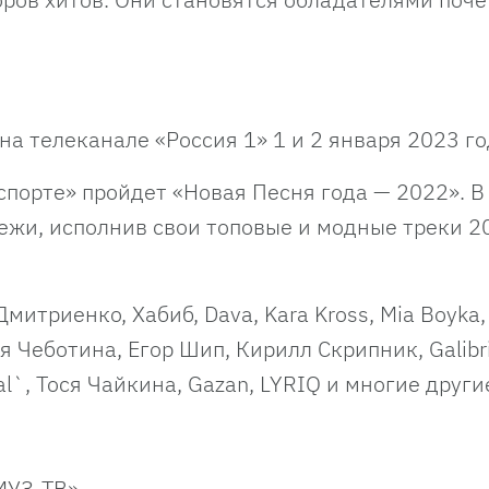
на телеканале «Россия 1» 1 и 2 января 2023 го
спорте» пройдет «Новая Песня года — 2022». В
ежи, исполнив свои топовые и модные треки 2
итриенко, Хабиб, Dava, Kara Kross, Mia Boyka,
 Чеботина, Егор Шип, Кирилл Скрипник, Galibri
l`, Тося Чайкина, Gazan, LYRIQ и многие други
МУЗ-ТВ».