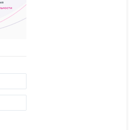
ия
льности