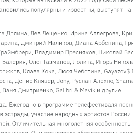
тановились популярны и известны, выступят на
са Долина, Лев Лещенко, Ирина Аллегрова, Кр
гарина, Дмитрий Маликов, Диана Арбенина, Гр
 Краймбрери, Владимир Пресняков, Николай Бас
 Валерия, Олег Газманов, Лолита, Игорь Никола
ирожков, Клава Кока, Люся Чеботина, Gayazov$ B
акоста, Денис Клявер, Jony, Руслан Алехно, Sham
 Ваня Дмитриенко, Galibri & Mavik и другие.
ода. Ежегодно в программе телефестиваля песн
в эстрады, участие народных артистов России 
лей. Отличительная многолетняя особенность
ров хитов. Они становятся обладателями поч