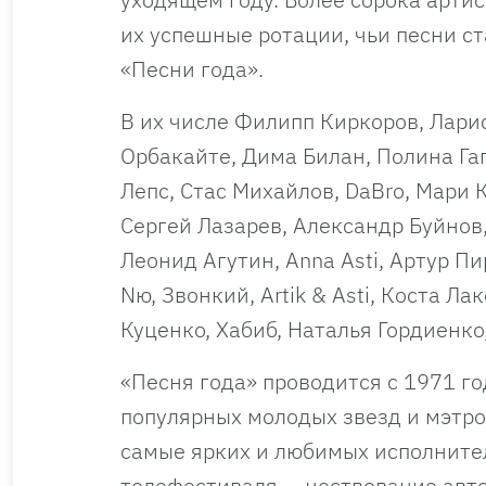
их успешные ротации, чьи песни с
«Песни года».
В их числе Филипп Киркоров, Лари
Орбакайте, Дима Билан, Полина Га
Лепс, Стас Михайлов, DaBro, Мари
Сергей Лазарев, Александр Буйнов,
Леонид Агутин, Anna Asti, Артур П
Nю, Звонкий, Artik & Asti, Коста Л
Куценко, Хабиб, Наталья Гордиенко,
«Песня года» проводится с 1971 г
популярных молодых звезд и мэтро
самые ярких и любимых исполните
телефестиваля — чествование авто