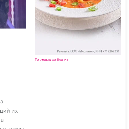
Реклама на lisa.ru
да
аций их
 в
и и имели