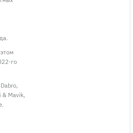
да.
 этом
022-го
 Dabro,
 & Mavik,
е.