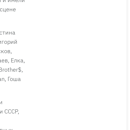
 сцене
истина
игорий
ков,
ев, Елка,
rother$,
an, Гоша
и
и СССР,
етных