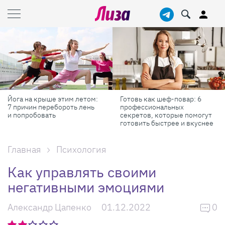
Готовь как шеф-повар: 6
Масштабные приключения:
профессиональных
самые красивые фестивали
секретов, которые помогут
России в августе
готовить быстрее и вкуснее
Главная
Психология
Как управлять своими
негативными эмоциями
Александр Цапенко
01.12.2022
0