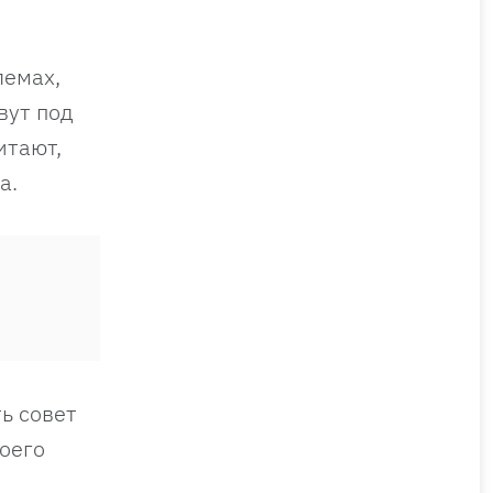
лемах,
вут под
итают,
а.
ь совет
оего