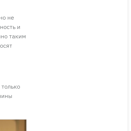
но не
ность и
нно таким
носят
 только
жчины