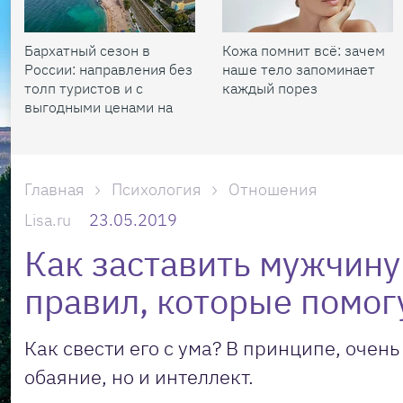
Бархатный сезон в
Кожа помнит всё: зачем
России: направления без
наше тело запоминает
толп туристов и с
каждый порез
выгодными ценами на
жилье
Главная
Психология
Отношения
Lisa.ru
23.05.2019
Как заставить мужчину 
правил, которые помог
Как свести его с ума? В принципе, очен
обаяние, но и интеллект.