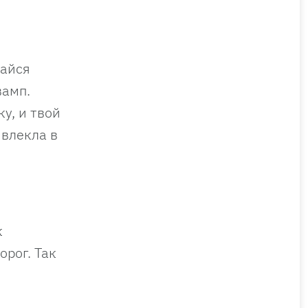
вайся
вамп.
ку, и твой
ивлекла в
к
орог. Так