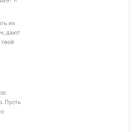
ть их
м, дают
 твой
ро
о. Пусть
го