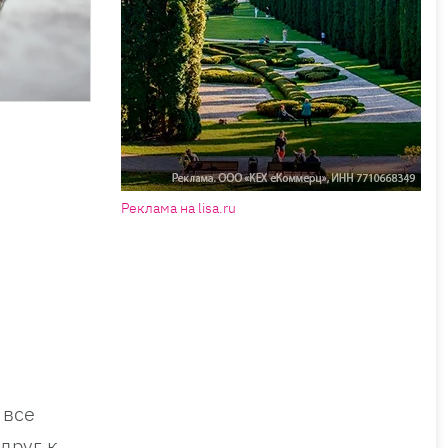
Реклама на lisa.ru
 все
друг к