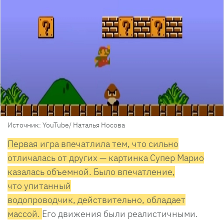
Источник: YouTube/ Наталья Носова
Первая игра впечатлила тем, что сильно
отличалась от других — картинка Супер Марио
казалась объемной. Было впечатление,
что упитанный
водопроводчик, действительно, обладает
массой.
Его движения были реалистичными.