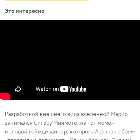
Это интересно
Разработкой внешнего вида вселенной Марио
занимался Сигэру Миямото, на тот момент
молодой геймдизайнер, которого Аракава с боем