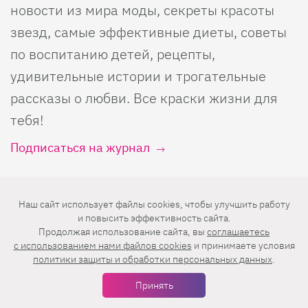
новости из мира моды, секреты красоты
звезд, самые эффективные диеты, советы
по воспитанию детей, рецепты,
удивительные истории и трогательные
рассказы о любви. Все краски жизни для
тебя!
Подписаться на журнал
О нас
Наш сайт использует файлы cookies, чтобы улучшить работу
и повысить эффективность сайта.
Продолжая использование сайта, вы
соглашаетесь
О проекте
Лизабокс
c использованием нами файлов cookies
и принимаете условия
политики защиты и обработки персональных данных
.
Реклама
Калькуляторы
Принять
Контакты
Кроссворды