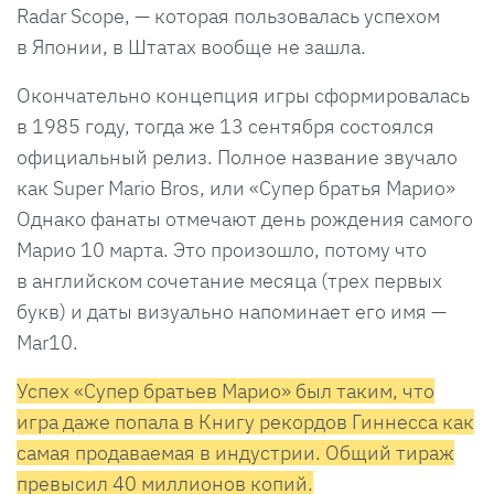
Radar Scope, — которая пользовалась успехом
в Японии, в Штатах вообще не зашла.
Окончательно концепция игры сформировалась
в 1985 году, тогда же 13 сентября состоялся
официальный релиз. Полное название звучало
как Super Mario Bros, или «Супер братья Марио»
Однако фанаты отмечают день рождения самого
Марио 10 марта. Это произошло, потому что
в английском сочетание месяца (трех первых
букв) и даты визуально напоминает его имя —
Mar10.
Успех «Супер братьев Марио» был таким, что
игра даже попала в Книгу рекордов Гиннесса как
самая продаваемая в индустрии. Общий тираж
превысил 40 миллионов копий.