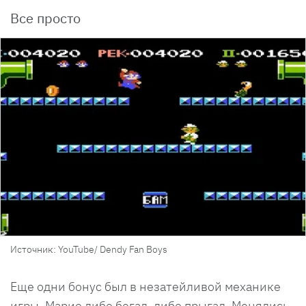
Все просто
Источник: YouTube/ Dendy Fan Boys
Еще одни бонус был в незатейливой механике
игры. Марио либо бегал, либо прыгал. Менялись