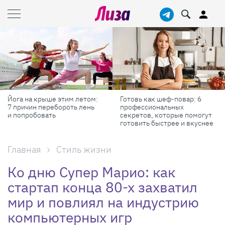
Готовь как шеф-повар: 6
Масштабные приключения:
профессиональных
самые красивые фестивали
секретов, которые помогут
России в августе
готовить быстрее и вкуснее
Главная
Стиль жизни
Ко дню Супер Марио: как
стартап конца 80-х захватил
мир и повлиял на индустрию
компьютерных игр