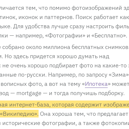
личается тем, что помимо фотоизображений з
инок, иконок и паттернов. Поиск работает как
зыке. Для удобства лучше сразу настроить филь
ки — например, «Фотографии» и «Бесплатно».
е собрано около миллиона бесплатных снимков
м. Но здесь придется хорошо думать над
 не очень хорошо подбирает фото на какие-то
нные по-русски. Например, по запросу «Зима»
описных фото, а вот на тему «
Ипотека
» может
вод — mortgage — и тогда получишь подборку.
ная интернет-база, которая содержит изображ
 «Википедию».
Она хороша тем, что предлагает
и исторические фотографии, а также фотокопи