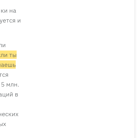
чки на
уется и
ли
сли ты
ушаешь
тся
 5 млн.
аций в
ческих
ых