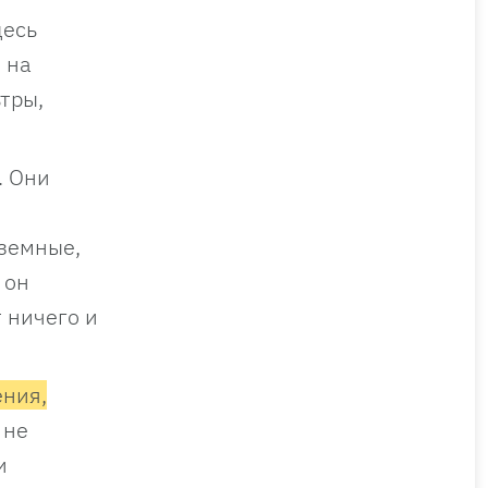
десь
 на
тры,
. Они
 земные,
 он
 ничего и
ения,
 не
и