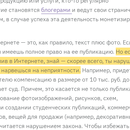
родукцию или услуги, кто-то регулярно
гие становятся
блогерами
и ведут свои страни
, в случае успеха эта деятельность монетизир
ернете — это, как правило, текст плюс фото. Ес
ы имеешь полное право на ее публикацию.
Но е
ив в Интернете, знай — скорее всего, ты нар
о нарвешься на неприятности.
Например, приде
елю компенсацию в размере от 10 тыс. руб. до
ет суд. Причем, это касается не только публик
ование фотоизображений, рисунков, схем,
при создании студенческих публикаций, коммер
ов, вещей для продажи (например, декоративн
считается нарушением закона. Чтобы избежать