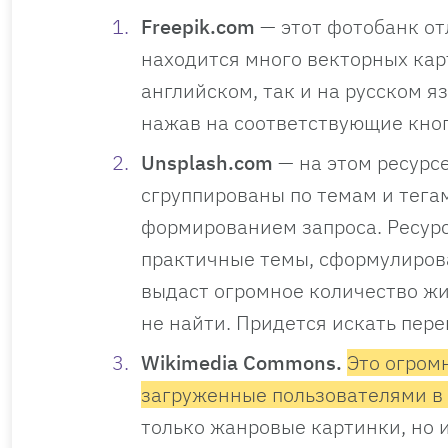
Freepik.com
— этот фотобанк от
находится много векторных карт
английском, так и на русском я
нажав на соответствующие кноп
Unsplash.com
— на этом ресурс
сгруппированы по темам и тега
формированием запроса. Ресурс
практичные темы, сформулирова
выдаст огромное количество жив
не найти. Придется искать пере
Wikimedia Commons.
Это огром
загруженные пользователями в
только жанровые картинки, но 