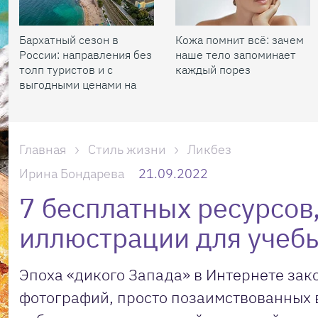
Бархатный сезон в
Кожа помнит всё: зачем
России: направления без
наше тело запоминает
толп туристов и с
каждый порез
выгодными ценами на
жилье
Главная
Стиль жизни
Ликбез
Ирина Бондарева
21.09.2022
7 бесплатных ресурсов,
иллюстрации для учебы
Эпоха «дикого Запада» в Интернете зак
фотографий, просто позаимствованных в