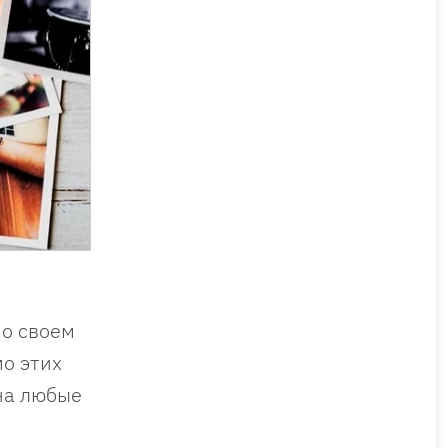
 о своем
мо этих
на любые