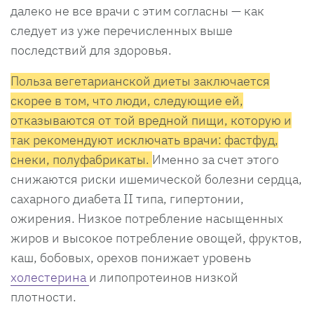
далеко не все врачи с этим согласны — как
следует из уже перечисленных выше
последствий для здоровья.
Польза вегетарианской диеты заключается
скорее в том, что люди, следующие ей,
отказываются от той вредной пищи, которую и
так рекомендуют исключать врачи: фастфуд,
снеки, полуфабрикаты.
Именно за счет этого
снижаются риски ишемической болезни сердца,
сахарного диабета II типа, гипертонии,
ожирения. Низкое потребление насыщенных
жиров и высокое потребление овощей, фруктов,
каш, бобовых, орехов понижает уровень
холестерина
и липопротеинов низкой
плотности.