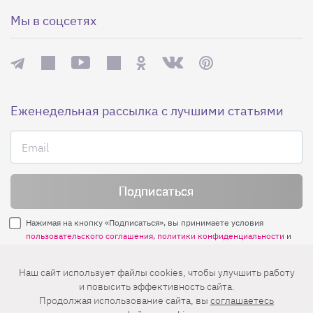
Мы в соцсетях
Еженедельная рассылка с лучшими статьями
Нажимая на кнопку «Подписаться», вы принимаете условия
пользовательского соглашения
,
политики конфиденциальности
и
правила рассылок
.
Наш сайт использует файлы cookies, чтобы улучшить работу
и повысить эффективность сайта.
Нашли ошибку? Выделите ее и нажмите
Продолжая использование сайта, вы
соглашаетесь
Ctrl+Enter