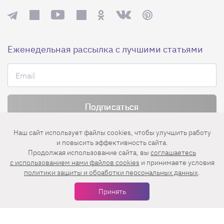
Еженедельная рассылка с лучшими статьями
Нажимая на кнопку «Подписаться», вы принимаете условия
Наш сайт использует файлы cookies, чтобы улучшить работу
пользовательского соглашения
,
политики конфиденциальности
и
и повысить эффективность сайта.
правила рассылок
.
Продолжая использование сайта, вы
соглашаетесь
c использованием нами файлов cookies
и принимаете условия
политики защиты и обработки персональных данных
.
Нашли ошибку? Выделите ее и нажмите
Принять
Ctrl+Enter
© 2026 АО «БКМ», ОГРН 1027739494584, ИНН 7705056238
127018, Москва, ул. Полковая, д. 3, стр. 4, помещение I, комн. 23