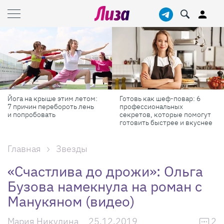
Готовь как шеф-повар: 6
Масштабные приключения:
профессиональных
самые красивые фестивали
секретов, которые помогут
России в августе
готовить быстрее и вкуснее
Главная
Звезды
«Счастлива до дрожи»: Ольга
Бузова намекнула на роман с
Манукяном (видео)
Мария Никулина
25.12.2019
2