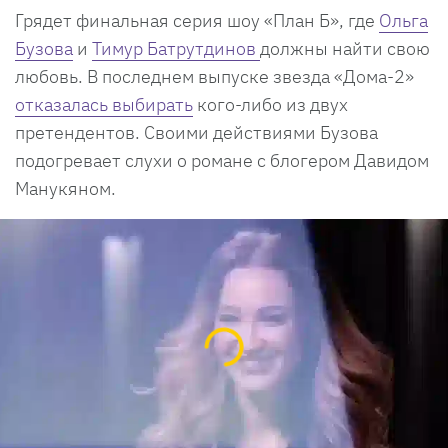
Грядет финальная серия шоу «План Б», где
Ольга
Бузова
и
Тимур Батрутдинов
должны найти свою
любовь. В последнем выпуске звезда «Дома-2»
отказалась выбирать
кого-либо из двух
претендентов. Своими действиями Бузова
подогревает слухи о романе с блогером Давидом
Манукяном.