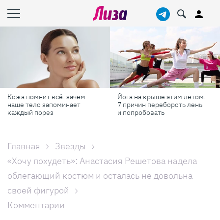
Кожа помнит всё: зачем
Йога на крыше этим летом:
наше тело запоминает
7 причин перебороть лень
каждый порез
и попробовать
Главная
Звезды
«Хочу похудеть»: Анастасия Решетова надела
облегающий костюм и осталась не довольна
своей фигурой
Комментарии