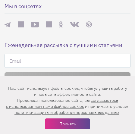
Мы в соцсетях
Еженедельная рассылка с лучшими статьями
Наш сайт использует файлы cookies, чтобы улучшить работу
Нажимая на кнопку «Подписаться», вы принимаете условия
и повысить эффективность сайта.
пользовательского соглашения
,
политики конфиденциальности
и
Продолжая использование сайта, вы
соглашаетесь
правила рассылок
.
c использованием нами файлов cookies
и принимаете условия
политики защиты и обработки персональных данных
.
Принять
Нашли ошибку? Выделите ее и нажмите
Ctrl+Enter