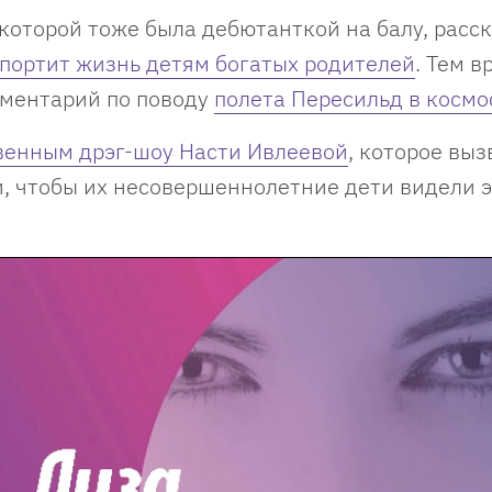
которой тоже была дебютанткой на балу, расск
портит жизнь детям богатых родителей
. Тем 
мментарий по поводу
полета Пересильд в космо
венным дрэг-шоу Насти Ивлеевой
, которое выз
и, чтобы их несовершеннолетние дети видели э