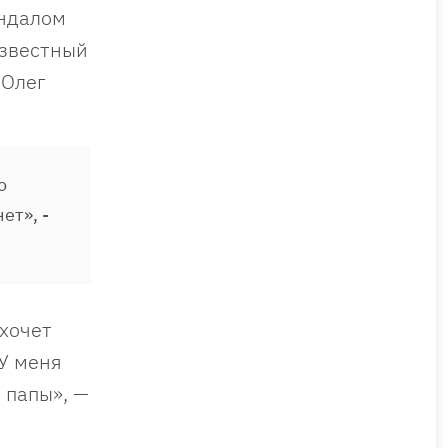
андалом
известный
 Олег
о
ет», -
хочет
«У меня
 папы», —