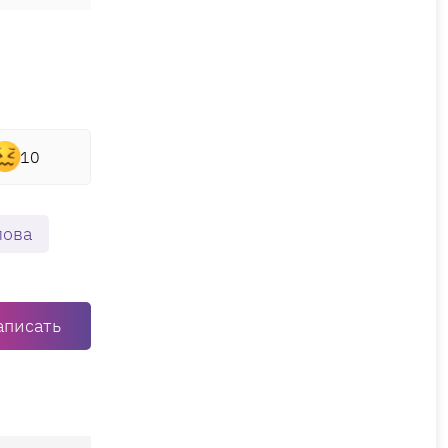
10
лова
аписать