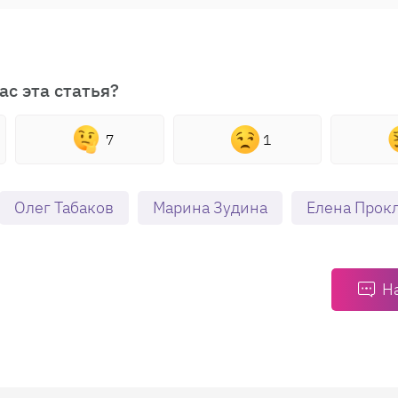
ас эта статья?
7
1
Олег Табаков
Марина Зудина
Елена Прок
Н