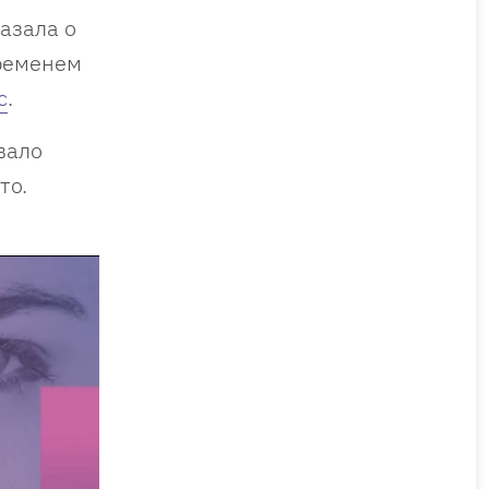
азала о
временем
с
.
вало
то.