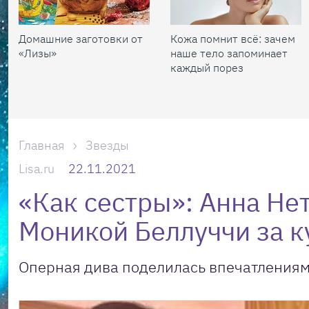
Домашние заготовки от
Кожа помнит всё: зачем
«Лизы»
наше тело запоминает
каждый порез
Главная
Звезды
Lisa.ru
22.11.2021
«Как сестры»: Анна Не
Моникой Беллуччи за к
Оперная дива поделилась впечатлениями