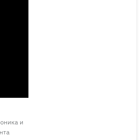
Моника и
анта