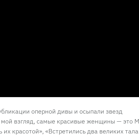
убликации оперной дивы и осыпали звезд
 мой взгляд, самые красивые женщины — это 
ь их красотой», «Встретились два великих тал