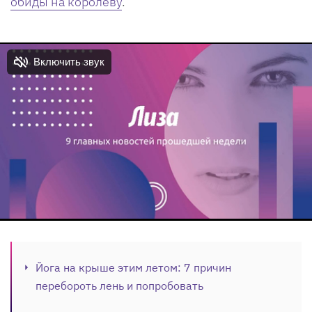
обиды на королеву
.
Йога на крыше этим летом: 7 причин
перебороть лень и попробовать