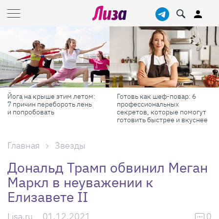
Йога на крыше этим летом:
Готовь как шеф-повар: 6
7 причин перебороть лень
профессиональных
и попробовать
секретов, которые помогут
готовить быстрее и вкуснее
Главная
Звезды
Дональд Трамп обвинил Меган
Маркл в неуважении к
Елизавете II
Lisa.ru
01.12.2021
0