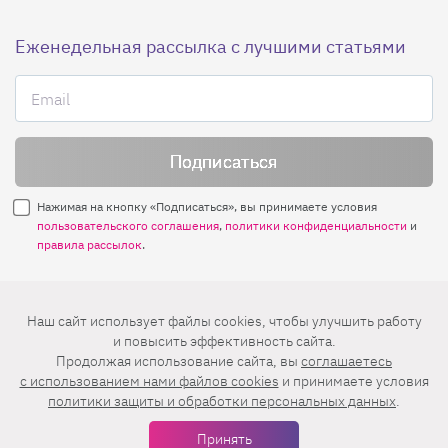
Еженедельная рассылка с лучшими статьями
Нажимая на кнопку «Подписаться», вы принимаете условия
пользовательского соглашения
,
политики конфиденциальности
и
правила рассылок
.
Нашли ошибку? Выделите ее и нажмите
Наш сайт использует файлы cookies, чтобы улучшить работу
Ctrl+Enter
и повысить эффективность сайта.
Продолжая использование сайта, вы
соглашаетесь
© 2026 АО «БКМ», ОГРН 1027739494584, ИНН 7705056238
c использованием нами файлов cookies
и принимаете условия
127018, Москва, ул. Полковая, д. 3, стр. 4, помещение I, комн. 23
политики защиты и обработки персональных данных
.
16+
Дизайн сайта —
Студия Евгения и Ольги Апрель
Принять
Иконки в меню —
flaticon