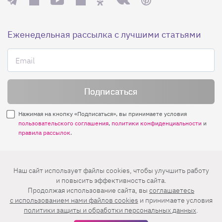
Еженедельная рассылка с лучшими статьями
Нажимая на кнопку «Подписаться», вы принимаете условия
пользовательского соглашения
,
политики конфиденциальности
и
правила рассылок
.
Нашли ошибку? Выделите ее и нажмите
Наш сайт использует файлы cookies, чтобы улучшить работу
Ctrl+Enter
и повысить эффективность сайта.
Продолжая использование сайта, вы
соглашаетесь
© 2026 АО «БКМ», ОГРН 1027739494584, ИНН 7705056238
c использованием нами файлов cookies
и принимаете условия
127018, Москва, ул. Полковая, д. 3, стр. 4, помещение I, комн. 23
политики защиты и обработки персональных данных
.
16+
Дизайн сайта —
Студия Евгения и Ольги Апрель