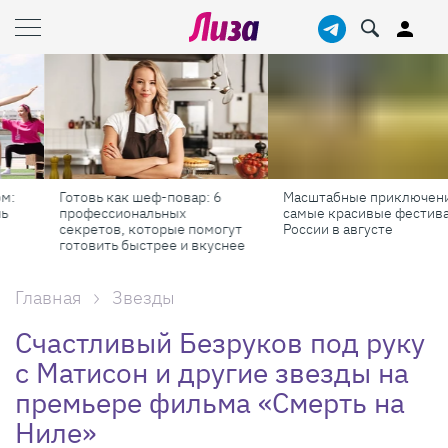
Масштабные приключения:
Лизабокс: набор самых
самые красивые фестивали
нужных косметических
России в августе
продуктов
е
Главная
Звезды
Счастливый Безруков под руку
с Матисон и другие звезды на
премьере фильма «Смерть на
Ниле»