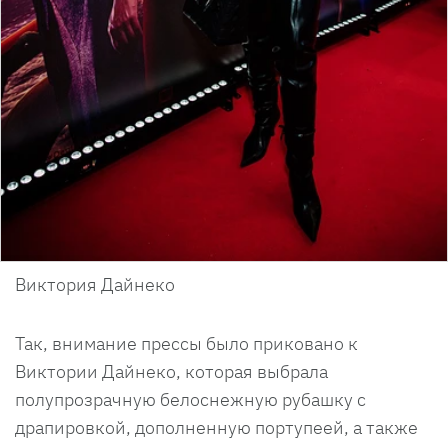
Виктория Дайнеко
Так, внимание прессы было приковано к
Виктории Дайнеко, которая выбрала
полупрозрачную белоснежную рубашку с
драпировкой, дополненную портупеей, а также