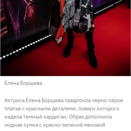
Елена Борщева
Актриса Елена Борщева предпочла черно-серое
платье с красными деталями, поверх которого
надела темный кардиган. Образ дополнила
модная сумка с красно-зеленой меховой