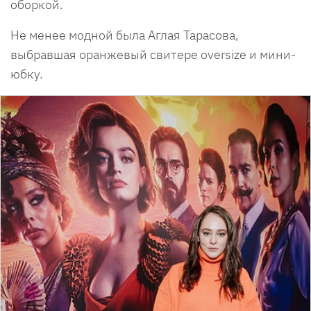
оборкой.
Не менее модной была Аглая Тарасова,
выбравшая оранжевый свитере oversize и мини-
юбку.